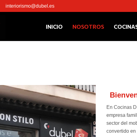
interiorismo@dubel.es
INICIO
NOSOTROS
COCINAS
Bienve
En Cocinas D
empresa famil
sector del mob
convertido en